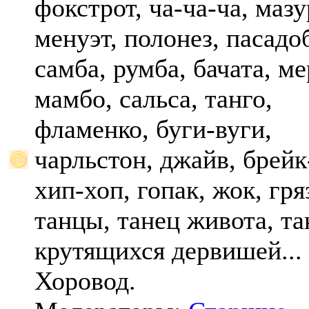
фокстрот, ча-ча-ча, мазу
менуэт, полонез, пасадо
самба, румба, бачата, ме
мамбо, сальса, танго,
фламенко, буги-вуги,
чарльстон, джайв, брейк
хип-хоп, гопак, жок, гр
танцы, танец живота, та
крутящихся дервишей...
Хоровод.