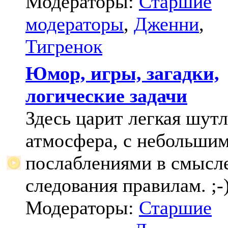
Модераторы:
Старшие
модераторы
,
Дженни
,
Тигренок
Юмор, игры, загадки,
логические задачи
Здесь царит легкая шут
атмосфера, с небольши
послаблениями в смысл
следования правилам. ;-
Модераторы:
Старшие