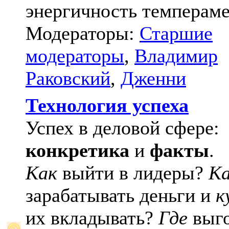
энергичность темпераме
Модераторы:
Старшие
модераторы
,
Владимир
Раковский
,
Дженни
Технология успеха
Успех в деловой сфере:
конкретика
и
факты
.
Как
выйти в лидеры?
К
зарабатывать деньги и
к
их вкладывать?
Где
выго