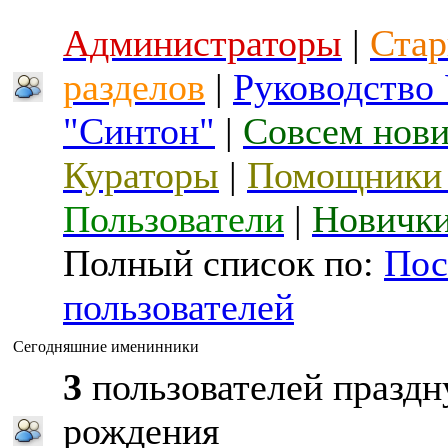
Администраторы
|
Стар
разделов
|
Руководство
"Синтон"
|
Совсем нов
Кураторы
|
Помощники 
Пользователи
|
Новичк
Полный список по:
Пос
пользователей
Сегодняшние именинники
3
пользователей праздн
рождения