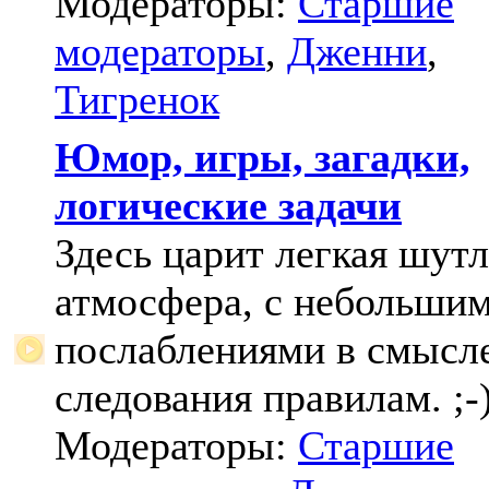
Модераторы:
Старшие
модераторы
,
Дженни
,
Тигренок
Юмор, игры, загадки,
логические задачи
Здесь царит легкая шут
атмосфера, с небольши
послаблениями в смысл
следования правилам. ;-
Модераторы:
Старшие