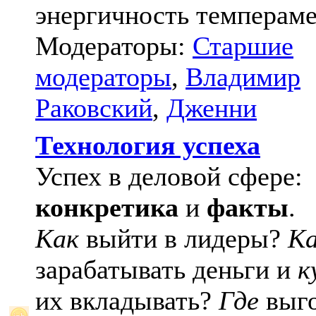
энергичность темпераме
Модераторы:
Старшие
модераторы
,
Владимир
Раковский
,
Дженни
Технология успеха
Успех в деловой сфере:
конкретика
и
факты
.
Как
выйти в лидеры?
К
зарабатывать деньги и
к
их вкладывать?
Где
выго