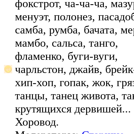
фокстрот, ча-ча-ча, мазу
менуэт, полонез, пасадо
самба, румба, бачата, ме
мамбо, сальса, танго,
фламенко, буги-вуги,
чарльстон, джайв, брейк
хип-хоп, гопак, жок, гр
танцы, танец живота, та
крутящихся дервишей...
Хоровод.