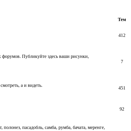
Тем
412
их форумов. Публикуйте здесь ваши рисунки,
7
смотреть, а и видеть.
451
92
т, полонез, пасадобль, самба, румба, бачата, меренге,