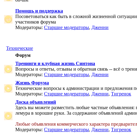
Помощь и поддержка
Посоветоваться как быть в сложной жизненной ситуаци
участников форума
Модераторы:
Старшие модераторы
,
Дженни
Технические
Форум
Тренинги и клубная жизнь Синтона
Вопросы и ответы, отзывы и обратная связь -- всё о тре
Модераторы:
Старшие модераторы
,
Дженни
Жизнь Форума
Технические вопросы к администрации и предложения 
Модераторы:
Старшие модераторы
,
Дженни
,
Тигренок
Доска объявлений
Здесь вы можете разместить любые частные объявления: 
лемура в хорошие руки. За содержание объявлений админ
Любые объявления коммерческого характера предварите
Модераторы:
Старшие модераторы
,
Дженни
,
Тигренок