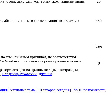
айв, брейк-данс, хип-хоп, гопак, жок, грязные танцы,
25
ослаблениями в смысле следования правилам. ;-)
386
Тем
 по тем или иным причинам, не соответствуют
" в Windows -- т.е. служит промежуточным этапом
0
ераторского архива принимают администраторы.
в
,
Владимир Раковский
,
Дженни
ация
|
Активные темы
|
10 авторов сегодня
|
Top 10 по количеств