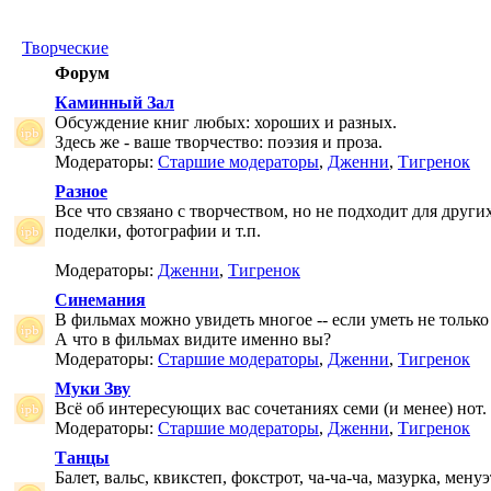
Творческие
Форум
Каминный Зал
Обсуждение книг любых: хороших и разных.
Здесь же - ваше творчество: поэзия и проза.
Модераторы:
Старшие модераторы
,
Дженни
,
Тигренок
Разное
Все что свзяано с творчеством, но не подходит для друг
поделки, фотографии и т.п.
Модераторы:
Дженни
,
Тигренок
Синемания
В фильмах можно увидеть многое -- если уметь не только 
А что в фильмах видите именно вы?
Модераторы:
Старшие модераторы
,
Дженни
,
Тигренок
Муки Зву
Всё об интересующих вас сочетаниях семи (и менее) нот.
Модераторы:
Старшие модераторы
,
Дженни
,
Тигренок
Танцы
Балет, вальс, квикстеп, фокстрот, ча-ча-ча, мазурка, менуэ