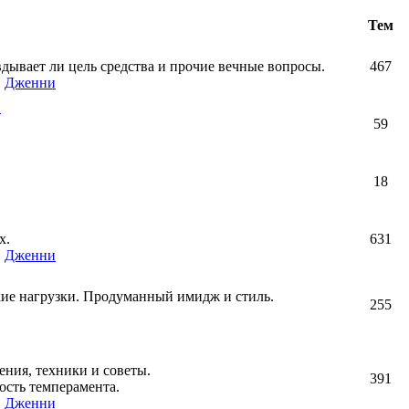
Тем
авдывает ли цель средства и прочие вечные вопросы.
467
,
Дженни
!
59
18
х.
631
,
Дженни
кие нагрузки. Продуманный имидж и стиль.
255
ния, техники и советы.
391
ость темперамента.
,
Дженни