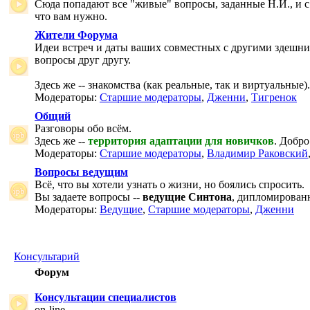
Сюда попадают все "живые" вопросы, заданные Н.И., и с
что вам нужно.
Жители Форума
Идеи встреч и даты ваших совместных с другими здешни
вопросы друг другу.
Здесь же -- знакомства (как реальные, так и виртуальные).
Модераторы:
Старшие модераторы
,
Дженни
,
Тигренок
Общий
Разговоры обо всём.
Здесь же --
территория адаптации для новичков
. Добро
Модераторы:
Старшие модераторы
,
Владимир Раковский
Вопросы ведущим
Всё, что вы хотели узнать о жизни, но боялись спросить.
Вы задаете вопросы --
ведущие Синтона
, дипломирован
Модераторы:
Ведущие
,
Старшие модераторы
,
Дженни
Консультарий
Форум
Консультации специалистов
on-line