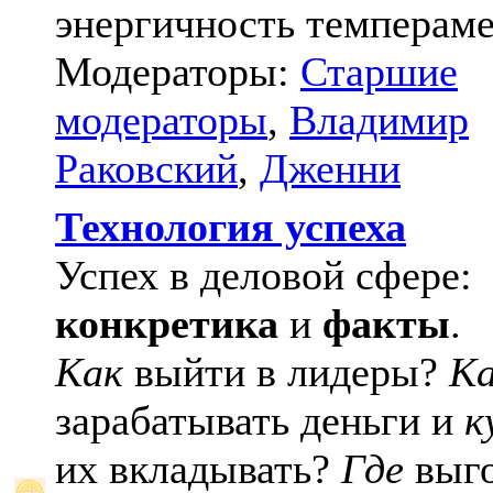
энергичность темпераме
Модераторы:
Старшие
модераторы
,
Владимир
Раковский
,
Дженни
Технология успеха
Успех в деловой сфере:
конкретика
и
факты
.
Как
выйти в лидеры?
К
зарабатывать деньги и
к
их вкладывать?
Где
выго