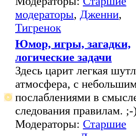
Модераторы:
Старшие
модераторы
,
Дженни
,
Тигренок
Юмор, игры, загадки,
логические задачи
Здесь царит легкая шут
атмосфера, с небольши
послаблениями в смысл
следования правилам. ;-
Модераторы:
Старшие