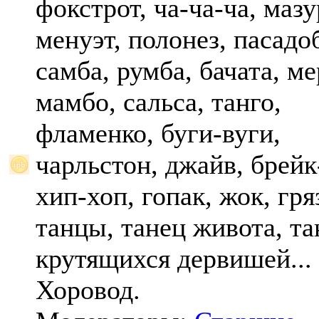
фокстрот, ча-ча-ча, мазу
менуэт, полонез, пасадо
самба, румба, бачата, ме
мамбо, сальса, танго,
фламенко, буги-вуги,
чарльстон, джайв, брейк
хип-хоп, гопак, жок, гр
танцы, танец живота, та
крутящихся дервишей...
Хоровод.