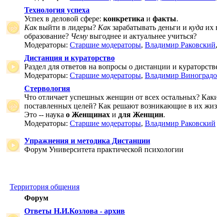
Технология успеха
Успех в деловой сфере:
конкретика
и
факты
.
Как
выйти в лидеры?
Как
зарабатывать деньги и
куда
их 
образование?
Чему
выгоднее и актуальнее учиться?
Модераторы:
Старшие модераторы
,
Владимир Раковский
Дистанция и кураторство
Раздел для ответов на вопросы о дистанции и кураторств
Модераторы:
Старшие модераторы
,
Владимир Виноградо
Стервология
Что отличает успешных женщин от всех остальных? Как
поставленных целей? Как решают возникающие в их жи
Это -- наука
о Женщинах
и
для Женщин
.
Модераторы:
Старшие модераторы
,
Владимир Раковский
Упражнения и методика Дистанции
Форум Университета практической психологии
Территория общения
Форум
Ответы Н.И.Козлова - архив