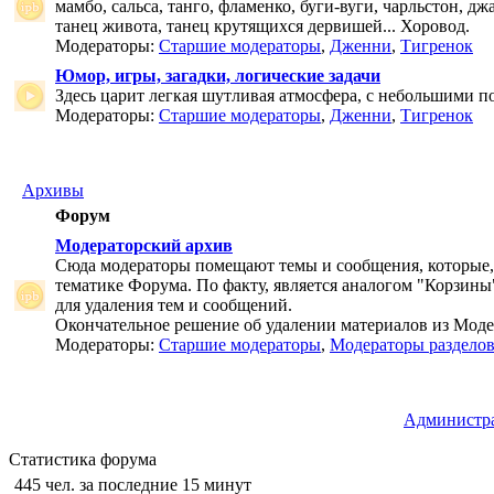
мамбо, сальса, танго, фламенко, буги-вуги, чарльстон, дж
танец живота, танец крутящихся дервишей... Хоровод.
Модераторы:
Старшие модераторы
,
Дженни
,
Тигренок
Юмор, игры, загадки, логические задачи
Здесь царит легкая шутливая атмосфера, с небольшими п
Модераторы:
Старшие модераторы
,
Дженни
,
Тигренок
Архивы
Форум
Модераторский архив
Сюда модераторы помещают темы и сообщения, которые,
тематике Форума. По факту, является аналогом "Корзины
для удаления тем и сообщений.
Окончательное решение об удалении материалов из Мод
Модераторы:
Старшие модераторы
,
Модераторы раздело
Администр
Статистика форума
445 чел. за последние 15 минут