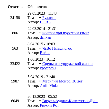
Ответов
Обновлено
29.05.2023 - 11:43
24158
Тема:
Буллинг
Автор:
BOBA
24.03.2014 - 21:31
806
Тема:
Фишки при изучении языка
Автор:
dankan
8.04.2015 - 16:03
563
Тема:
ЧаВо Психологос
Автор:
Barbie
1.06.2023 - 16:12
33422
Тема:
Сцены из супружеской жизни
Автор:
vpotapov1
5.04.2019 - 21:40
5987
Тема:
Мерилин Монро, 36 лет
Автор:
Anita Viola
26.12.2023 - 05:52
6049
Тема:
Визуал-Аудиал-Кинестетик-Ди...
Автор:
Рыжий Кот