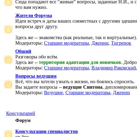
Сюда попадают все "живые" вопросы, заданные Н.И., и с
что вам нужно.
Жители Форума
Идеи встреч и даты ваших совместных с другими здешни
вопросы друг другу.
Здесь же -- знакомства (как реальные, так и виртуальные).
Модераторы:
Старшие модераторы
,
Дженни
,
Тигренок
Общий
Разговоры обо всём.
Здесь же --
территория адаптации для новичков
. Добро
Модераторы:
Старшие модераторы
,
Владимир Раковский
Вопросы ведущим
Всё, что вы хотели узнать о жизни, но боялись спросить.
Вы задаете вопросы --
ведущие Синтона
, дипломирован
Модераторы:
Ведущие
,
Старшие модераторы
,
Дженни
Консультарий
Форум
Консультации специалистов
on-line