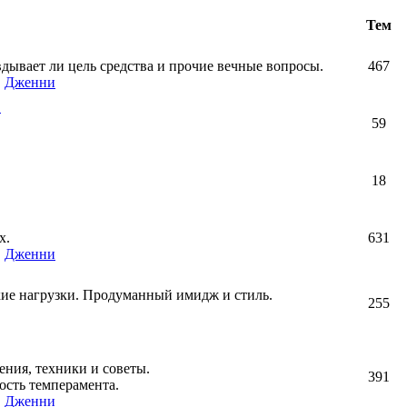
Тем
авдывает ли цель средства и прочие вечные вопросы.
467
,
Дженни
!
59
18
х.
631
,
Дженни
кие нагрузки. Продуманный имидж и стиль.
255
ния, техники и советы.
391
ость темперамента.
,
Дженни