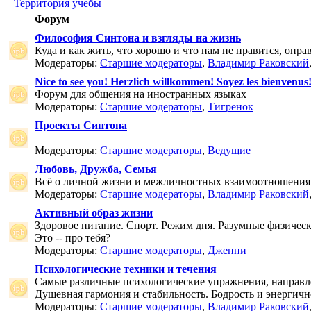
Территория учебы
Форум
Философия Синтона и взгляды на жизнь
Куда и как жить, что хорошо и что нам не нравится, опр
Модераторы:
Старшие модераторы
,
Владимир Раковский
Nice to see you! Herzlich willkommen! Soyez les bienvenus
Форум для общения на иностранных языках
Модераторы:
Старшие модераторы
,
Тигренок
Проекты Синтона
Модераторы:
Старшие модераторы
,
Ведущие
Любовь, Дружба, Семья
Всё о личной жизни и межличностных взаимоотношения
Модераторы:
Старшие модераторы
,
Владимир Раковский
Активный образ жизни
Здоровое питание. Спорт. Режим дня. Разумные физичес
Это -- про тебя?
Модераторы:
Старшие модераторы
,
Дженни
Психологические техники и течения
Самые различные психологические упражнения, направле
Душевная гармония и стабильность. Бодрость и энергичн
Модераторы:
Старшие модераторы
,
Владимир Раковский