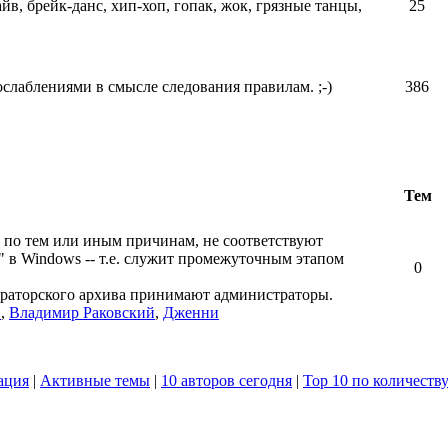
айв, брейк-данс, хип-хоп, гопак, жок, грязные танцы,
25
ослаблениями в смысле следования правилам. ;-)
386
Тем
 по тем или иным причинам, не соответствуют
" в Windows -- т.е. служит промежуточным этапом
0
ераторского архива принимают администраторы.
в
,
Владимир Раковский
,
Дженни
ация
|
Активные темы
|
10 авторов сегодня
|
Top 10 по количеств