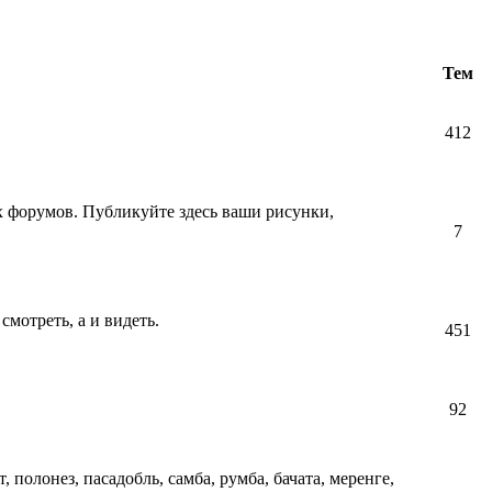
Тем
412
их форумов. Публикуйте здесь ваши рисунки,
7
смотреть, а и видеть.
451
92
т, полонез, пасадобль, самба, румба, бачата, меренге,