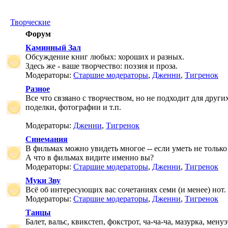
Творческие
Форум
Каминный Зал
Обсуждение книг любых: хороших и разных.
Здесь же - ваше творчество: поэзия и проза.
Модераторы:
Старшие модераторы
,
Дженни
,
Тигренок
Разное
Все что свзяано с творчеством, но не подходит для друг
поделки, фотографии и т.п.
Модераторы:
Дженни
,
Тигренок
Синемания
В фильмах можно увидеть многое -- если уметь не только 
А что в фильмах видите именно вы?
Модераторы:
Старшие модераторы
,
Дженни
,
Тигренок
Муки Зву
Всё об интересующих вас сочетаниях семи (и менее) нот.
Модераторы:
Старшие модераторы
,
Дженни
,
Тигренок
Танцы
Балет, вальс, квикстеп, фокстрот, ча-ча-ча, мазурка, менуэ