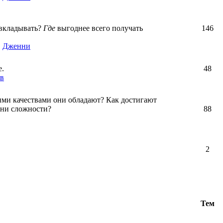
вкладывать?
Где
выгоднее всего получать
146
,
Дженни
е.
48
в
ими качествами они обладают? Как достигают
зни сложности?
88
2
Тем