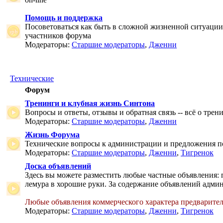
Помощь и поддержка
Посоветоваться как быть в сложной жизненной ситуаци
участников форума
Модераторы:
Старшие модераторы
,
Дженни
Технические
Форум
Тренинги и клубная жизнь Синтона
Вопросы и ответы, отзывы и обратная связь -- всё о тре
Модераторы:
Старшие модераторы
,
Дженни
Жизнь Форума
Технические вопросы к администрации и предложения 
Модераторы:
Старшие модераторы
,
Дженни
,
Тигренок
Доска объявлений
Здесь вы можете разместить любые частные объявления: 
лемура в хорошие руки. За содержание объявлений админ
Любые объявления коммерческого характера предварите
Модераторы:
Старшие модераторы
,
Дженни
,
Тигренок