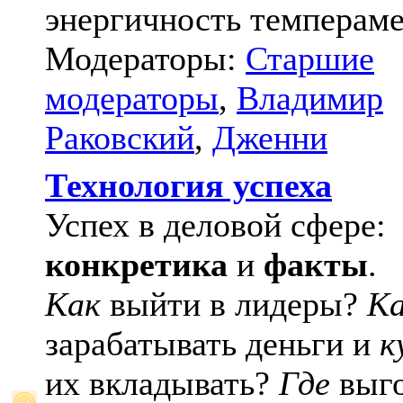
энергичность темпераме
Модераторы:
Старшие
модераторы
,
Владимир
Раковский
,
Дженни
Технология успеха
Успех в деловой сфере:
конкретика
и
факты
.
Как
выйти в лидеры?
К
зарабатывать деньги и
к
их вкладывать?
Где
выго