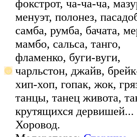
фокстрот, ча-ча-ча, мазу
менуэт, полонез, пасадо
самба, румба, бачата, ме
мамбо, сальса, танго,
фламенко, буги-вуги,
чарльстон, джайв, брейк
хип-хоп, гопак, жок, гр
танцы, танец живота, та
крутящихся дервишей...
Хоровод.