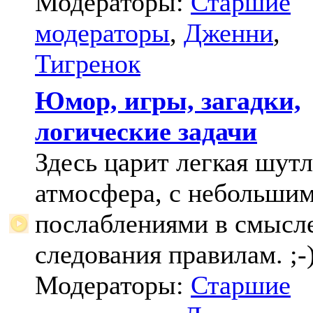
Модераторы:
Старшие
модераторы
,
Дженни
,
Тигренок
Юмор, игры, загадки,
логические задачи
Здесь царит легкая шут
атмосфера, с небольши
послаблениями в смысл
следования правилам. ;-
Модераторы:
Старшие