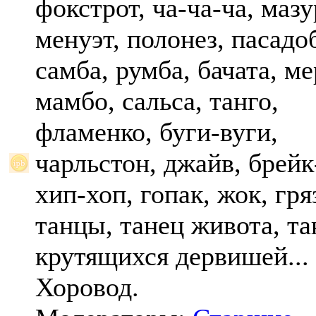
фокстрот, ча-ча-ча, мазу
менуэт, полонез, пасадо
самба, румба, бачата, ме
мамбо, сальса, танго,
фламенко, буги-вуги,
чарльстон, джайв, брейк
хип-хоп, гопак, жок, гр
танцы, танец живота, та
крутящихся дервишей...
Хоровод.