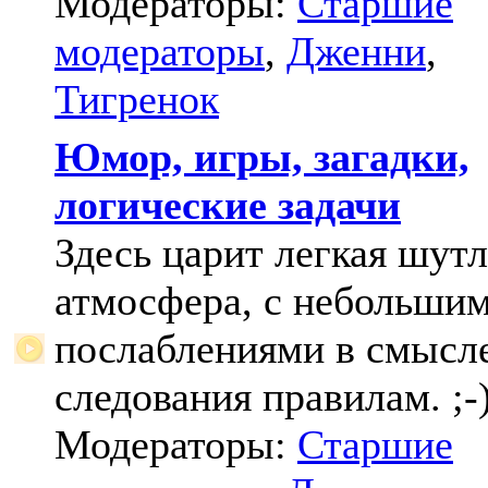
Модераторы:
Старшие
модераторы
,
Дженни
,
Тигренок
Юмор, игры, загадки,
логические задачи
Здесь царит легкая шут
атмосфера, с небольши
послаблениями в смысл
следования правилам. ;-
Модераторы:
Старшие