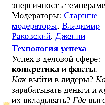
энергичность темпераме
Модераторы:
Старшие
модераторы
,
Владимир
Раковский
,
Дженни
Технология успеха
Успех в деловой сфере:
конкретика
и
факты
.
Как
выйти в лидеры?
К
зарабатывать деньги и
к
их вкладывать?
Где
выго