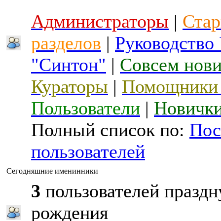
Администраторы
|
Стар
разделов
|
Руководство
"Синтон"
|
Совсем нов
Кураторы
|
Помощники 
Пользователи
|
Новичк
Полный список по:
Пос
пользователей
Сегодняшние именинники
3
пользователей праздн
рождения