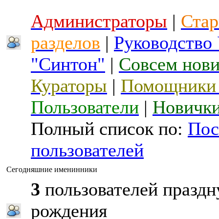
Администраторы
|
Стар
разделов
|
Руководство
"Синтон"
|
Совсем нов
Кураторы
|
Помощники 
Пользователи
|
Новичк
Полный список по:
Пос
пользователей
Сегодняшние именинники
3
пользователей праздн
рождения