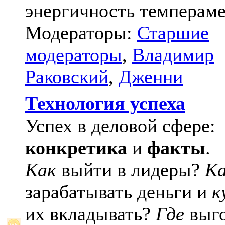
энергичность темпераме
Модераторы:
Старшие
модераторы
,
Владимир
Раковский
,
Дженни
Технология успеха
Успех в деловой сфере:
конкретика
и
факты
.
Как
выйти в лидеры?
К
зарабатывать деньги и
к
их вкладывать?
Где
выго