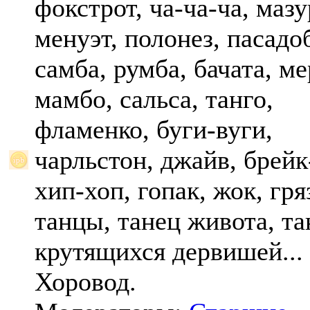
фокстрот, ча-ча-ча, мазу
менуэт, полонез, пасадо
самба, румба, бачата, ме
мамбо, сальса, танго,
фламенко, буги-вуги,
чарльстон, джайв, брейк
хип-хоп, гопак, жок, гр
танцы, танец живота, та
крутящихся дервишей...
Хоровод.