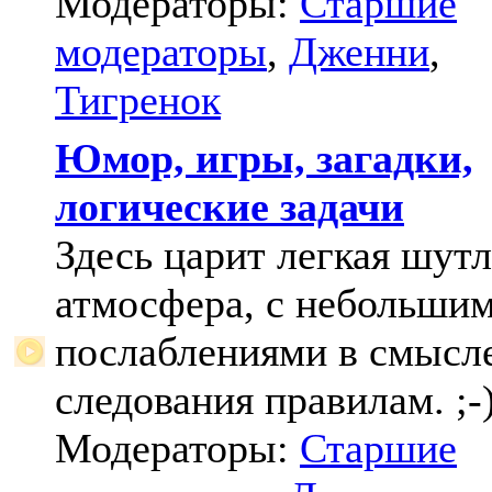
Модераторы:
Старшие
модераторы
,
Дженни
,
Тигренок
Юмор, игры, загадки,
логические задачи
Здесь царит легкая шут
атмосфера, с небольши
послаблениями в смысл
следования правилам. ;-
Модераторы:
Старшие