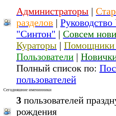
Администраторы
|
Стар
разделов
|
Руководство
"Синтон"
|
Совсем нов
Кураторы
|
Помощники 
Пользователи
|
Новичк
Полный список по:
Пос
пользователей
Сегодняшние именинники
3
пользователей праздн
рождения