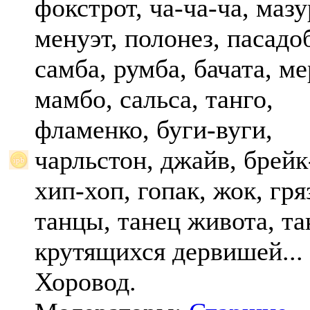
фокстрот, ча-ча-ча, мазу
менуэт, полонез, пасадо
самба, румба, бачата, ме
мамбо, сальса, танго,
фламенко, буги-вуги,
чарльстон, джайв, брейк
хип-хоп, гопак, жок, гр
танцы, танец живота, та
крутящихся дервишей...
Хоровод.