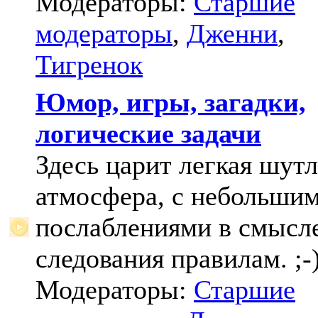
Модераторы:
Старшие
модераторы
,
Дженни
,
Тигренок
Юмор, игры, загадки,
логические задачи
Здесь царит легкая шут
атмосфера, с небольши
послаблениями в смысл
следования правилам. ;-
Модераторы:
Старшие