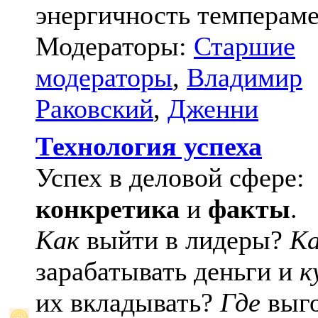
энергичность темпераме
Модераторы:
Старшие
модераторы
,
Владимир
Раковский
,
Дженни
Технология успеха
Успех в деловой сфере:
конкретика
и
факты
.
Как
выйти в лидеры?
К
зарабатывать деньги и
к
их вкладывать?
Где
выго