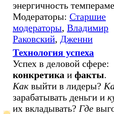
энергичность темпераме
Модераторы:
Старшие
модераторы
,
Владимир
Раковский
,
Дженни
Технология успеха
Успех в деловой сфере:
конкретика
и
факты
.
Как
выйти в лидеры?
К
зарабатывать деньги и
к
их вкладывать?
Где
выго