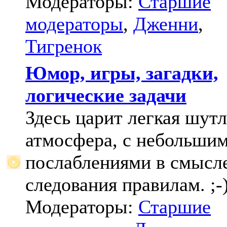
Модераторы:
Старшие
модераторы
,
Дженни
,
Тигренок
Юмор, игры, загадки,
логические задачи
Здесь царит легкая шут
атмосфера, с небольши
послаблениями в смысл
следования правилам. ;-
Модераторы:
Старшие