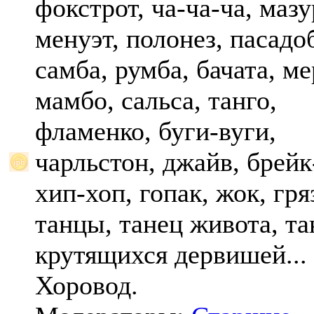
фокстрот, ча-ча-ча, мазу
менуэт, полонез, пасадо
самба, румба, бачата, ме
мамбо, сальса, танго,
фламенко, буги-вуги,
чарльстон, джайв, брейк
хип-хоп, гопак, жок, гр
танцы, танец живота, та
крутящихся дервишей...
Хоровод.