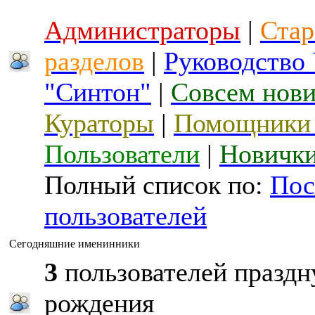
Администраторы
|
Стар
разделов
|
Руководство
"Синтон"
|
Совсем нов
Кураторы
|
Помощники 
Пользователи
|
Новичк
Полный список по:
Пос
пользователей
Сегодняшние именинники
3
пользователей праздн
рождения